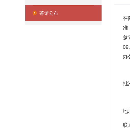
茶馆公布
在
准
参
09
办
批
地
联系