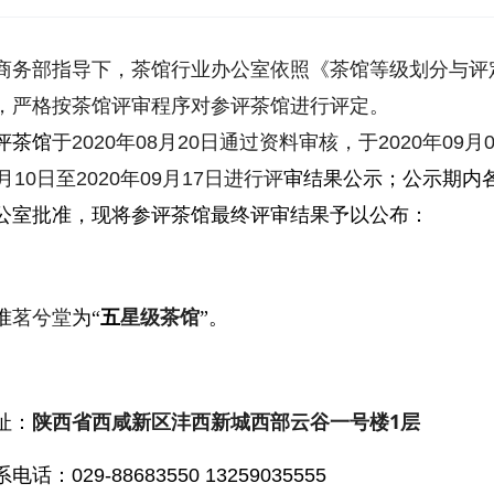
商务部指导下，茶馆行业办公室依照《茶馆等级划分与评定》（S
，严格按茶馆评审程序对参评茶馆进行评定。
评茶馆
于
2020年08月20日通过资料审核，于2020年09
月10日至2020年09月17日
进行评
审结果公示；公示期内
公室批准，现将参评茶馆最终评审结果予以公布：
准
茗兮堂
为“
五
星级茶馆
”。
陕西省西咸新区沣西新城西部云谷一号楼1层
址：
电话：029-88683550 13259035555